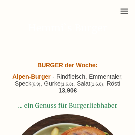
Hemmi`s Burger
BURGER der Woche:
Alpen-Burger
- Rindfleisch, Emmentaler,
Speck
, Gurke
, Salat
, Rösti
(6,9)
(1,6,8)
(1,6,8)
13,90€
... ein Genuss für Burgerliebhaber